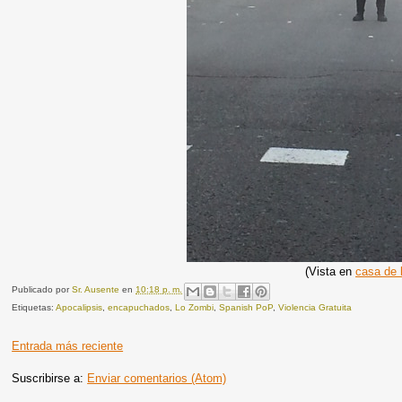
(Vista en
casa de 
Publicado por
Sr. Ausente
en
10:18 p. m.
Etiquetas:
Apocalipsis
,
encapuchados
,
Lo Zombi
,
Spanish PoP
,
Violencia Gratuita
Entrada más reciente
Suscribirse a:
Enviar comentarios (Atom)