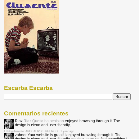
Escarba Escarba
Comentarios recientes
Riaz
Riaz Quetta balochistan
enjoyed browsing through it. The
design is clean and user-friendly,...
El blog Ausente: APOCALIPSIS PUERCO
·
1 year ago
zahoor
Your website is great! I enjoyed browsing through it. The
design is clean and user-friendly, making it easy to find everything I