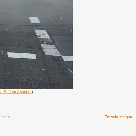
la Señora Absenta
)
Inicio
Entrada antigua